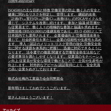
10周年anniversary
ISO45001の主な目的と特徴 労働災害の防止:働く人の安全と
健康に関わるリスクを特定し、管理します。 継続的改善:
「計画(P)→実行(D)→評価(C)→改善(A)」のPDCAサイクルを
通じて、システムを改善し続けます。 参加と協議:経営層か
ら従業員まで、働く人々の積極的な参加と協議を求めます。
国際規格:OHSAS18001の後継規格であり、JIS Q 45001として
日本国内でも運用されます。 企業価値向上:労働環境改善を
通じて、社会的責任を果たし、企業の信頼性や生産性を高め
ます。 導入・認証のメリット リスク管理の強化:労働安全衛
生に関する課題を体系的に把握し、迅速に対応できるように
なります。 法令遵守の徹底:関連する労働安全衛生法規など
の要求事項を満たしやすくなります。 従業員のモチベーショ
ン向上:従業員が安全な環境で働けることで、士気や生産性が
向上します。 対外的なアピール:認証取得により、安全意識
の高い企業をめざしております。
株式会社梅内工業協力会合同懇親会
新年明けましておめでとうございます。
皆さんおはようございます！
アーカイブ